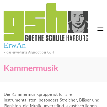
Zum
Inhalt
springen
(Eingabetaste
drücken)
ErwAn
– das erweiterte Angebot der GSH
Kammermusik
Die Kammermusikgruppe ist für alle
Instrumentalisten, besonders Streicher, Bläser und
Pianisten, die Musik unverstärkt, akustisch lieben.