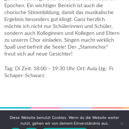
Epochen. Ein wichtiger Bereich ist auch die
chorische Stimmbildung, damit das musikalische
Ergebnis besonders gut klingt. Ganz herzlich
möchte ich nicht nur Schülerinnen und Schüler,
sondern auch Kolleginnen und Kollegen und Eltern
zu unserm Chor einladen. Singen macht wirklich
Spaß und befreit die Seele! Der „Stammchor“
freut sich auf neue Gesichter!
Tag: Di Zeit: 18:00 – 19:30 Uhr Ort: Aula Ltg.: Fr.
Schaper-Schwarz
© COPYRIGHT 2026
ERWAN
. PRESCHOOL AND KINDERGARTEN |
Diese Website benutzt Cookies. Wenn du die Website weiter
ENTWICKELT VON
RARA THEME
. PRÄSENTIERT VON
WORDPRESS.
nutzt, gehen wir von deinem Einverständnis aus.
PRIVACY POLICY